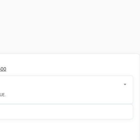
600
UE.