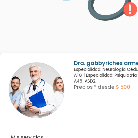
Dra. gabbyriches arme
Especialidad: Neurología Céd
AFG |
Especialidad: Psiquiatrí
A45-ASD2
Precios * desde
$ 500
Mis servicios