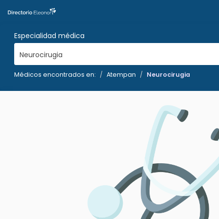
Especialidad médica
Neurocirugia
Médicos encontrados en:
Atempan
Neurocirugia