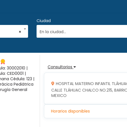
Ciudad
×
En la ciudad...
Consultorios
la: 30002010 |
ula: CED0001 |
ana Cédula: 123 |
HOSPITAL MATERNO INFANTIL TLÁHUA
rácica Pediátrica
irugía General
CALLE TLÁHUAC CHALCO NO.215, BARRIO
MEXICO
Horarios disponibles