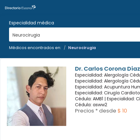
Especialidad médica
Neurocirugia
Médicos encontrados en:
Neurocirugia
Dr. Carlos Corona Díaz
Especialidad: Alergología Cédu
Especialidad: Alergología Céd
Especialidad: Acupuntura Hum
Especialidad: Cirugía Cardioto
Cédula: AMB1 |
Especialidad: C
Cédula: asww2
Precios * desde
$ 10