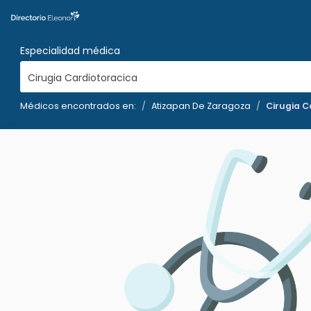
Especialidad médica
Cirugia Cardiotoracica
Médicos encontrados en:
Atizapan De Zaragoza
Cirugia C