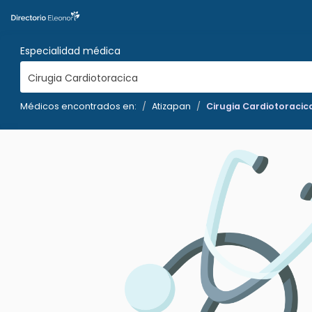
Especialidad médica
Cirugia Cardiotoracica
Médicos encontrados en:
Atizapan
Cirugia Cardiotoracic