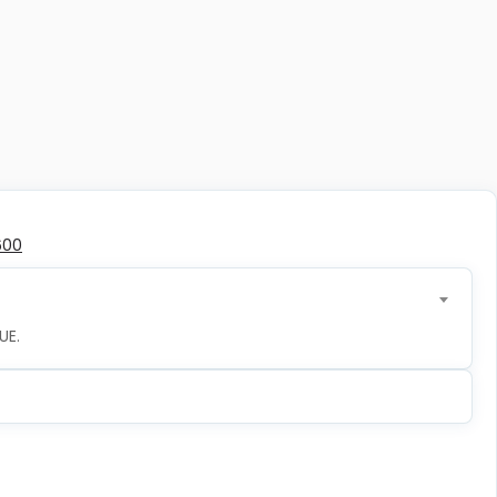
600
UE.