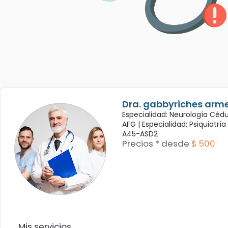
Dra. gabbyriches arme
Especialidad: Neurología Céd
AFG |
Especialidad: Psiquiatrí
A45-ASD2
Precios * desde
$ 500
Mis servicios