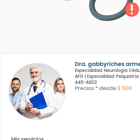
Dra. gabbyriches arme
Especialidad: Neurología Céd
AFG |
Especialidad: Psiquiatrí
A45-ASD2
Precios * desde
$ 500
Mis servicios