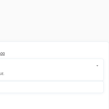
600
UE.