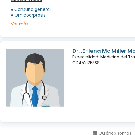
● Consulta general
● Omicocrptosis
Ver más...
Dr. ,E-lena Mc Miller M
Especialidad: Medicina del Tr
CD45212ESSS
Síguenos en:
Quiénes somos