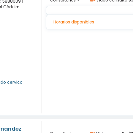
a: 5888609 |
l Cédula:
Horarios disponibles
ado cervico
ernandez