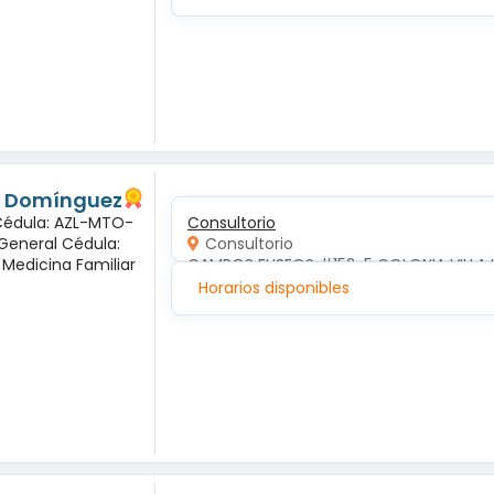
és Domínguez
 Cédula: AZL-MTO-
Consultorio
 General Cédula:
Consultorio
 Medicina Familiar
CAMPOS ELISEOS #152-5 COLONIA VILLA 
Horarios disponibles