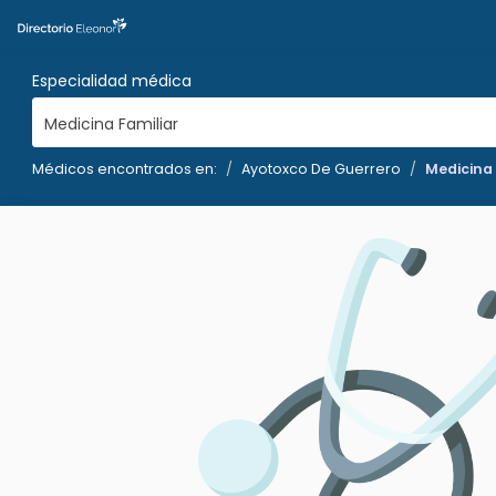
Especialidad médica
Medicina Familiar
Médicos encontrados en:
Ayotoxco De Guerrero
Medicina 