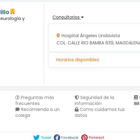
illo
Consultorios
neurología y
Hospital Ángeles Lindavista
COL. CALLE RIO BAMBA 639, MAGDALENA
Horarios disponibles
Preguntas más
Seguridad de la
frecuentes
información
Recomienda a un
Como cuidamos tus
colega
datos
Compartir en :
Tweet
Facebook
Pinterest