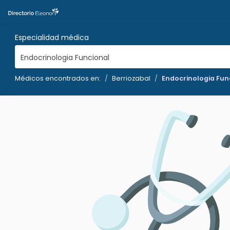
Especialidad médica
Endocrinologia Funcional
Médicos encontrados en:
Berriozabal
Endocrinologia Fun