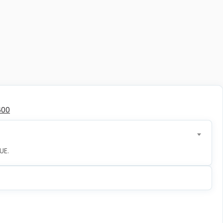
600
UE.