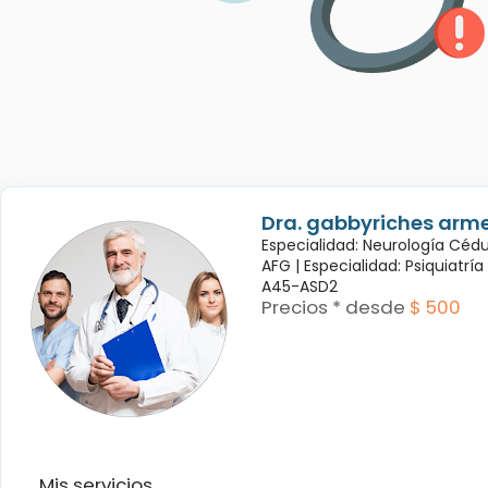
Dra. gabbyriches arme
Especialidad: Neurología Céd
AFG |
Especialidad: Psiquiatrí
A45-ASD2
Precios * desde
$ 500
Mis servicios