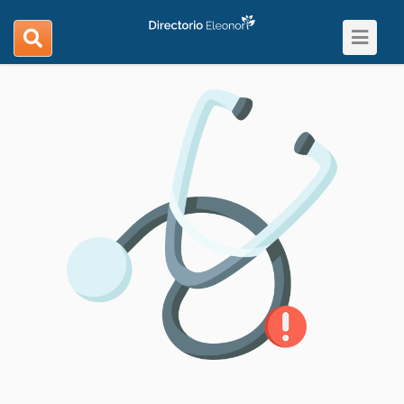
Toggle
search
navigat
navigation