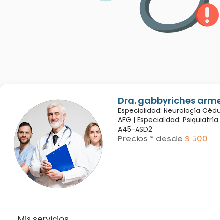
Dra. gabbyriches arme
Especialidad: Neurología Céd
AFG |
Especialidad: Psiquiatrí
A45-ASD2
Precios * desde
$ 500
Mis servicios