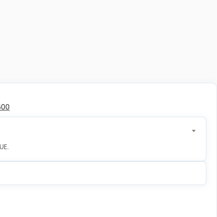
600
UE.