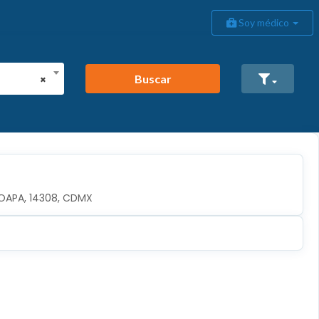
Soy médico
Buscar
×
OAPA, 14308, CDMX