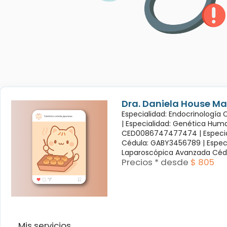
Dra. Daniela House Ma
Especialidad: Endocrinología
|
Especialidad: Genética Hum
CED0086747477474 |
Especi
Cédula: GABY3456789 |
Espec
Laparoscópica Avanzada Céd
Precios * desde
$ 805
Mis servicios