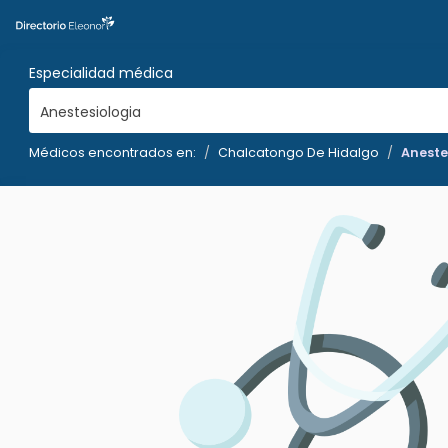
Especialidad médica
Anestesiologia
Médicos encontrados en:
Chalcatongo De Hidalgo
Aneste