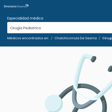
Especialidad médica
Cirugia Pediatrica
Médicos encontrados en:
Chalchicomula De Sesma
Cirug