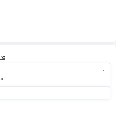
600
UE.