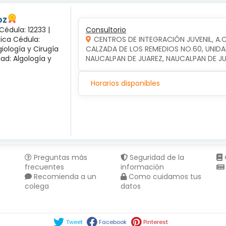
oz
Cédula: 12233 |
Consultorio
gica Cédula:
CENTROS DE INTEGRACIÓN JUVENIL, A.
iología y Cirugía
CALZADA DE LOS REMEDIOS NO.60, UNIDA
dad: Algología y
NAUCALPAN DE JUAREZ, NAUCALPAN DE J
Horarios disponibles
Preguntas más
Seguridad de la
frecuentes
información
Recomienda a un
Como cuidamos tus
colega
datos
Compartir en :
Tweet
Facebook
Pinterest