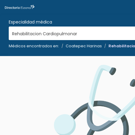
Especialidad médica
Rehabilitacion Cardiopulmonar
Médicos encontrados en:
Coatepec Harinas
Rehabilitac