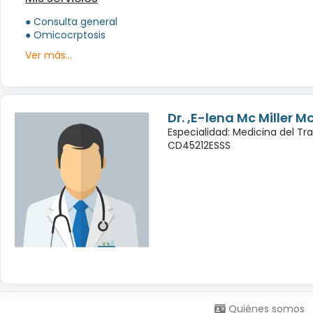
● Consulta general
● Omicocrptosis
Ver más...
Dr. ,E-lena Mc Miller M
Especialidad: Medicina del Tr
CD45212ESSS
Síguenos en:
Quiénes somos