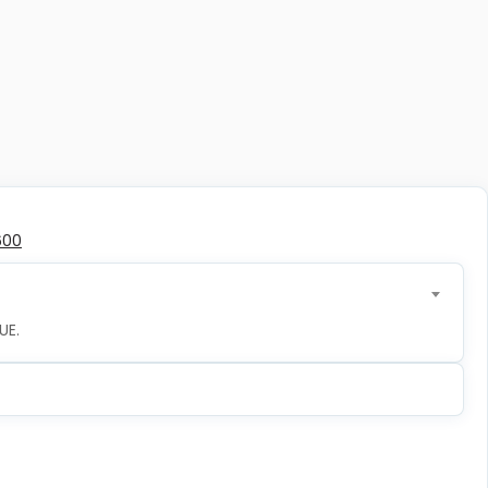
600
UE.