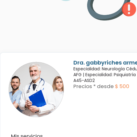
Dra. gabbyriches arme
Especialidad: Neurología Céd
AFG |
Especialidad: Psiquiatrí
A45-ASD2
Precios * desde
$ 500
Mis servicios