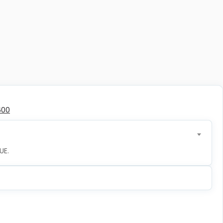
600
UE.