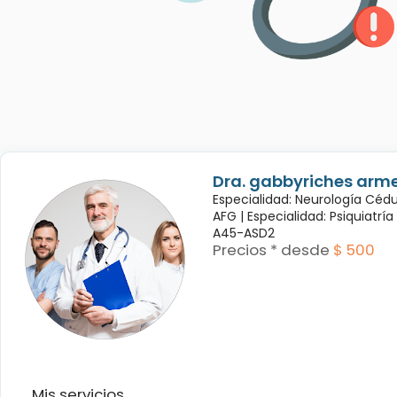
Dra. gabbyriches arme
Especialidad: Neurología Céd
AFG |
Especialidad: Psiquiatrí
A45-ASD2
Precios * desde
$ 500
Mis servicios