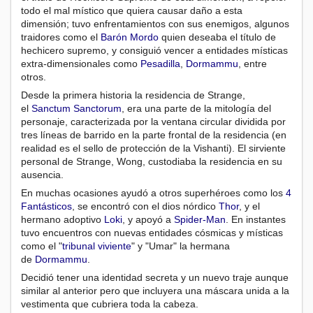
todo el mal místico que quiera causar daño a esta
dimensión; tuvo enfrentamientos con sus enemigos, algunos
traidores como el
Barón Mordo
quien deseaba el título de
hechicero supremo, y consiguió vencer a entidades místicas
extra-dimensionales como
Pesadilla
,
Dormammu
, entre
otros.
Desde la primera historia la residencia de Strange,
el
Sanctum Sanctorum
, era una parte de la mitología del
personaje, caracterizada por la ventana circular dividida por
tres líneas de barrido en la parte frontal de la residencia (en
realidad es el sello de protección de la Vishanti). El sirviente
personal de Strange, Wong, custodiaba la residencia en su
ausencia.
En muchas ocasiones ayudó a otros superhéroes como los
4
Fantásticos
, se encontró con el dios nórdico
Thor
, y el
hermano adoptivo
Loki
, y apoyó a
Spider-Man
. En instantes
tuvo encuentros con nuevas entidades cósmicas y místicas
como el "
tribunal viviente
" y "Umar" la hermana
de
Dormammu
.
Decidió tener una identidad secreta y un nuevo traje aunque
similar al anterior pero que incluyera una máscara unida a la
vestimenta que cubriera toda la cabeza.