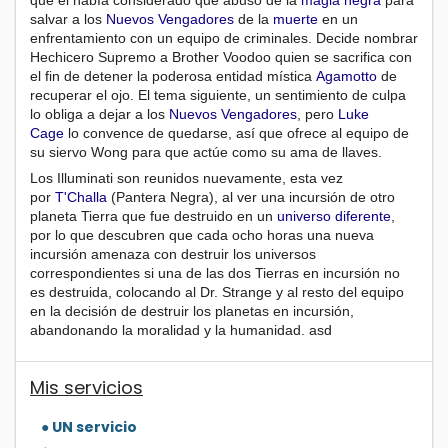
que él había considerado que abusó de la
magia negra
para
salvar a los
Nuevos Vengadores
de la
muerte
en un
enfrentamiento con un equipo de criminales. Decide nombrar
Hechicero Supremo a Brother Voodoo quien se sacrifica con
el fin de detener la poderosa entidad mística
Agamotto
de
recuperar el ojo. El tema siguiente, un sentimiento de culpa
lo obliga a dejar a los
Nuevos Vengadores
, pero
Luke
Cage
lo convence de quedarse, así que ofrece al equipo de
su siervo Wong para que actúe como su ama de llaves.
Los Illuminati son reunidos nuevamente, esta vez
por
T'Challa
(Pantera Negra), al ver una incursión de otro
planeta Tierra que fue destruido en un
universo diferente
,
por lo que descubren que cada ocho horas una nueva
incursión amenaza con destruir los universos
correspondientes si una de las dos Tierras en incursión no
es destruida, colocando al Dr. Strange y al resto del equipo
en la decisión de destruir los planetas en incursión,
abandonando la moralidad y la humanidad. asd
Mis servicios
● UN servicio