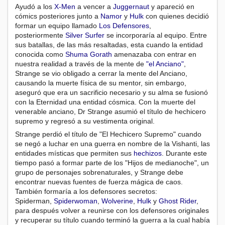
Ayudó a los
X-Men
a vencer a
Juggernaut
y apareció en
cómics posteriores junto a
Namor
y
Hulk
con quienes decidió
formar un equipo llamado
Los Defensores
,
posteriormente
Silver Surfer
se incorporaría al equipo. Entre
sus batallas, de las más resaltadas, esta cuando la entidad
conocida como
Shuma Gorath
amenazaba con entrar en
nuestra realidad a través de la mente de
"el Anciano"
,
Strange se vio obligado a cerrar la mente del Anciano,
causando la muerte física de su mentor, sin embargo,
aseguró que era un sacrificio necesario y su alma se fusionó
con la Eternidad una entidad cósmica. Con la muerte del
venerable anciano, Dr Strange asumió el título de hechicero
supremo y regresó a su vestimenta original.
Strange perdió el título de "El Hechicero Supremo" cuando
se negó a luchar en una guerra en nombre de la Vishanti, las
entidades místicas que permiten sus
hechizos
. Durante este
tiempo pasó a formar parte de los "Hijos de medianoche", un
grupo de personajes sobrenaturales, y Strange debe
encontrar nuevas fuentes de fuerza mágica de caos.
También formaría a los defensores secretos:
Spiderman,
Spiderwoman
,
Wolverine
,
Hulk
y
Ghost Rider
,
para después volver a reunirse con los defensores originales
y recuperar su título cuando terminó la guerra a la cual había