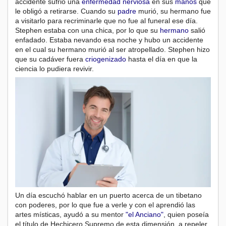
accidente sufrió una
enfermedad
nerviosa
en sus
manos
que
le obligó a retirarse. Cuando su
padre
murió, su hermano fue
a visitarlo para recriminarle que no fue al funeral ese día.
Stephen estaba con una chica, por lo que su
hermano
salió
enfadado. Estaba nevando esa noche y hubo un accidente
en el cual su hermano murió al ser atropellado. Stephen hizo
que su cadáver fuera
criogenizado
hasta el día en que la
ciencia lo pudiera revivir.
Un día escuchó hablar en un puerto acerca de un tibetano
con poderes, por lo que fue a verle y con el aprendió las
artes místicas, ayudó a su mentor
"el Anciano"
, quien poseía
el título de Hechicero Supremo de esta dimensión, a repeler