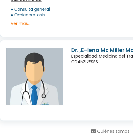
● Consulta general
● Omicocrptosis
Ver más...
Dr. ,E-lena Mc Miller M
Especialidad: Medicina del Tr
CD45212ESSS
Síguenos en:
Quiénes somos