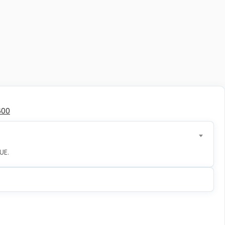
600
UE.