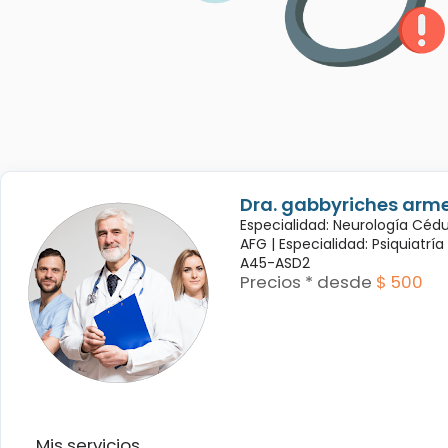
Dra. gabbyriches arme
Especialidad: Neurología Céd
AFG |
Especialidad: Psiquiatrí
A45-ASD2
Precios * desde
$ 500
Mis servicios