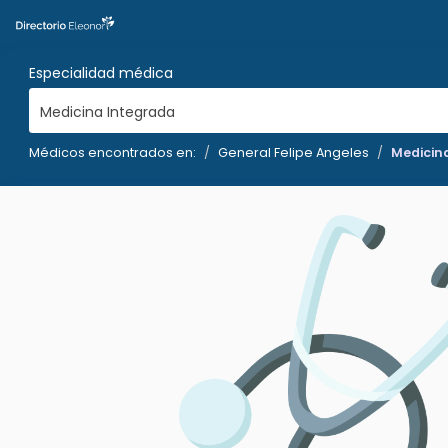
Especialidad médica
Medicina Integrada
Médicos encontrados en:
General Felipe Angeles
Medicin