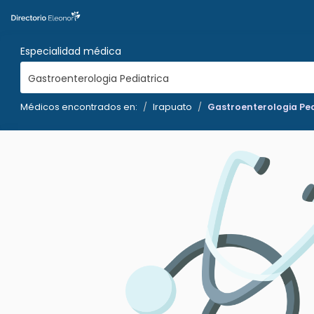
Especialidad médica
Gastroenterologia Pediatrica
Médicos encontrados en:
Irapuato
Gastroenterologia Ped