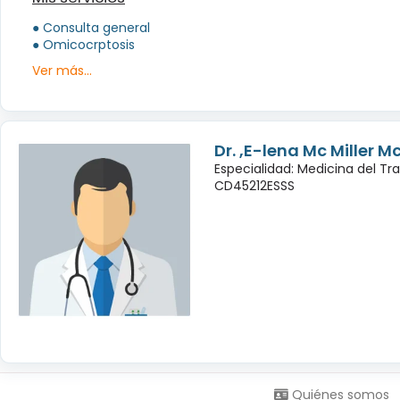
● Consulta general
● Omicocrptosis
Ver más...
Dr. ,E-lena Mc Miller M
Especialidad: Medicina del Tr
CD45212ESSS
Síguenos en:
Quiénes somos