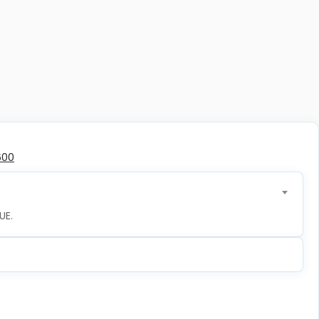
600
UE.