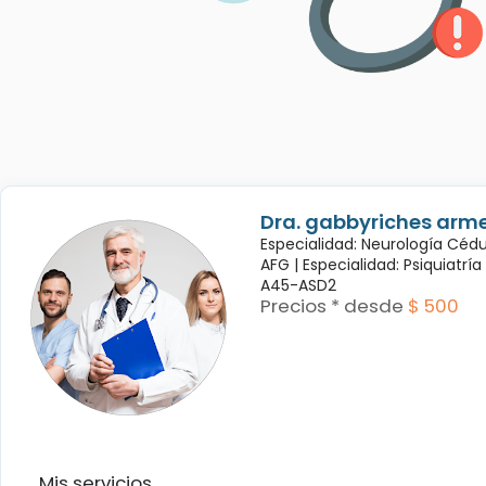
Dra. gabbyriches arme
Especialidad: Neurología Céd
AFG |
Especialidad: Psiquiatrí
A45-ASD2
Precios * desde
$ 500
Mis servicios