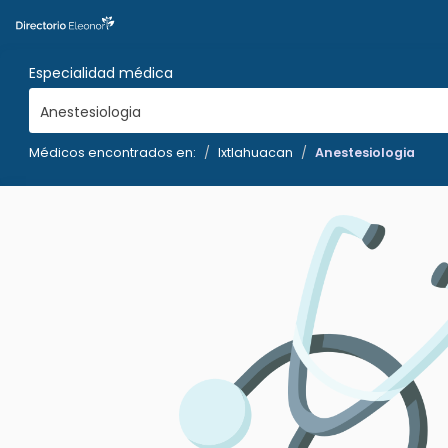
Especialidad médica
Anestesiologia
Médicos encontrados en:
Ixtlahuacan
Anestesiologia