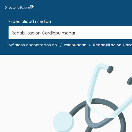
Especialidad médica
Rehabilitacion Cardiopulmonar
Médicos encontrados en:
Ixtlahuacan
Rehabilitacion Ca