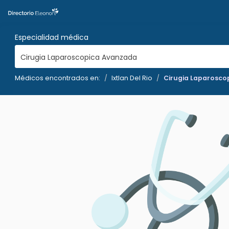
Especialidad médica
Cirugia Laparoscopica Avanzada
Médicos encontrados en:
Ixtlan Del Rio
Cirugia Laparosco