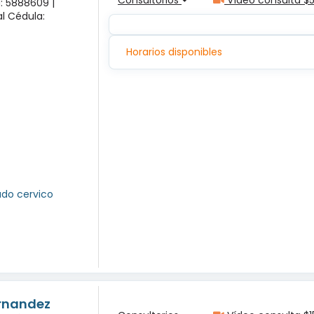
a: 5888609 |
l Cédula:
Horarios disponibles
ado cervico
ernandez