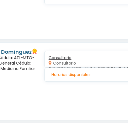
és Domínguez
 Cédula: AZL-MTO-
Consultorio
 General Cédula:
Consultorio
 Medicina Familiar
CAMPOS ELISEOS #152-5 COLONIA VILLA 
Horarios disponibles