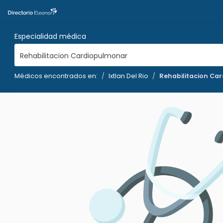
Especialidad médica
Rehabilitacion Cardiopulmonar
Médicos encontrados en:
Ixtlan Del Rio
Rehabilitacion Ca