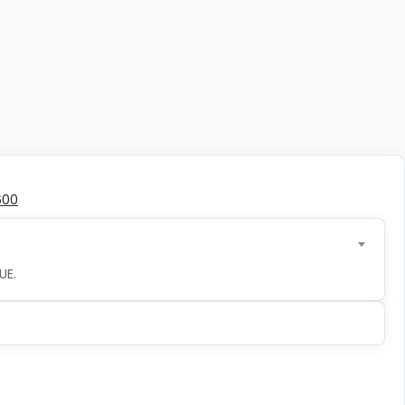
600
UE.