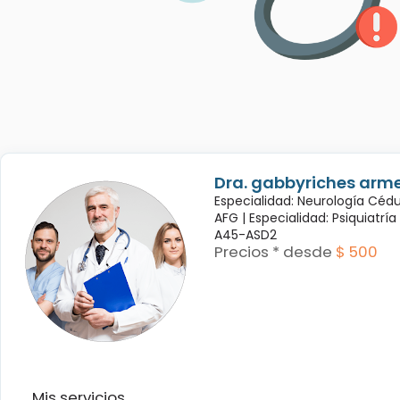
Dra. gabbyriches arme
Especialidad: Neurología Céd
AFG |
Especialidad: Psiquiatrí
A45-ASD2
Precios * desde
$ 500
Mis servicios