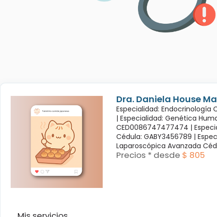
Dra. Daniela House Ma
Especialidad: Endocrinología
|
Especialidad: Genética Hum
CED0086747477474 |
Especi
Cédula: GABY3456789 |
Espec
Laparoscópica Avanzada Céd
Precios * desde
$ 805
Mis servicios