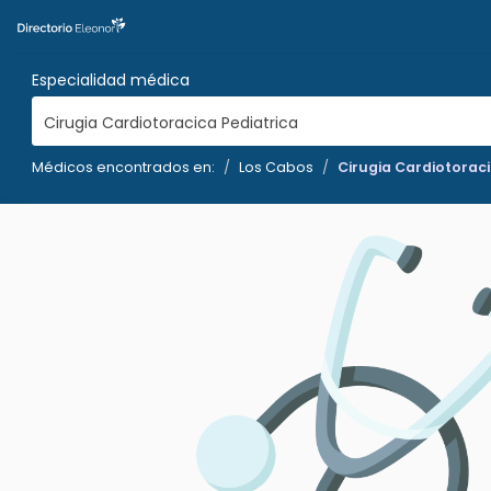
Especialidad médica
Cirugia Cardiotoracica Pediatrica
Médicos encontrados en:
Los Cabos
Cirugia Cardiotoraci