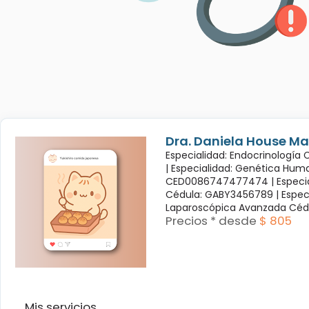
Dra. Daniela House Ma
Especialidad: Endocrinología
|
Especialidad: Genética Hum
CED0086747477474 |
Especi
Cédula: GABY3456789 |
Espec
Laparoscópica Avanzada Céd
Precios * desde
$ 805
Mis servicios