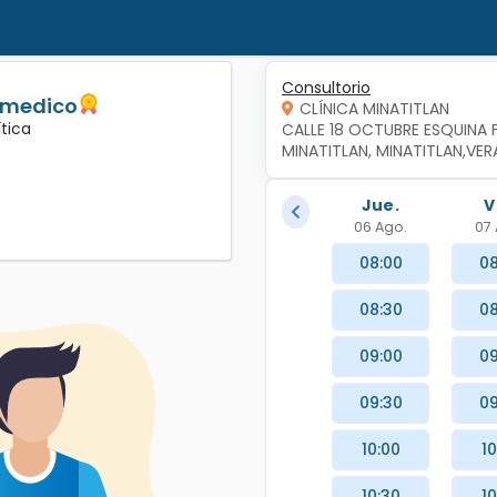
Consultorio
r medico
CLÍNICA MINATITLAN
ítica
CALLE 18 OCTUBRE ESQUINA F
MINATITLAN, MINATITLAN,VER
Jue.
V
06 Ago.
07 
08:00
08
08:30
08
09:00
09
09:30
09
10:00
10
10:30
10