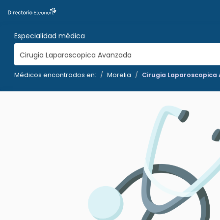
Especialidad médica
Cirugia Laparoscopica Avanzada
Médicos encontrados en:
Morelia
Cirugia Laparoscopica