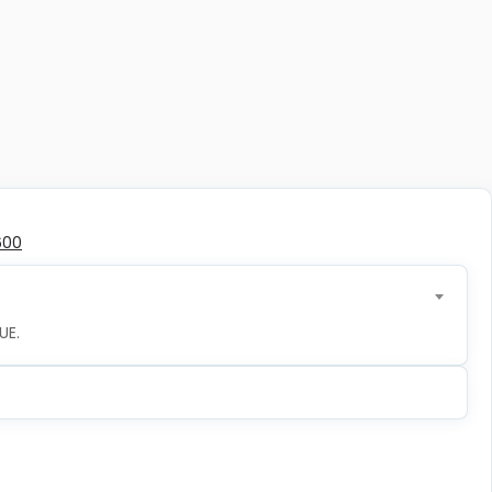
600
UE.