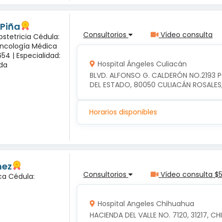
 Piña
Consultorios
Vídeo consulta
bstetricia Cédula:
Oncología Médica
54 |
Especialidad:
Hospital Ángeles Culiacán
sda
BLVD. ALFONSO G. CALDERÓN NO.2193 
DEL ESTADO, 80050 CULIACÁN ROSALES
Horarios disponibles
nez
Consultorios
Vídeo consulta $
ca Cédula:
Hospital Angeles Chihuahua
HACIENDA DEL VALLE NO. 7120, 31217, 