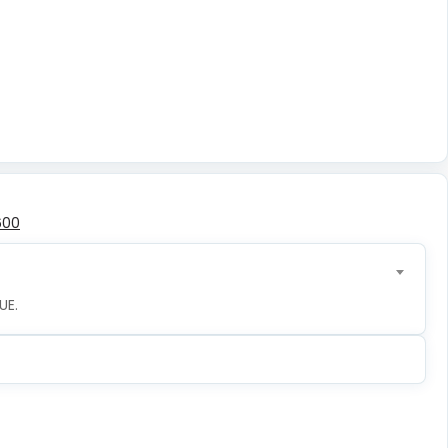
600
UE.