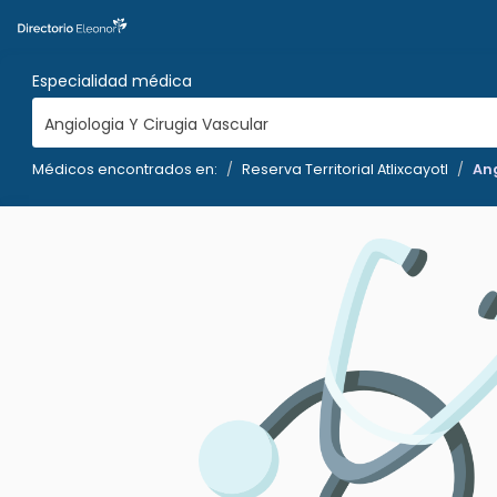
Especialidad médica
Angiologia Y Cirugia Vascular
Médicos encontrados en:
Reserva Territorial Atlixcayotl
Ang