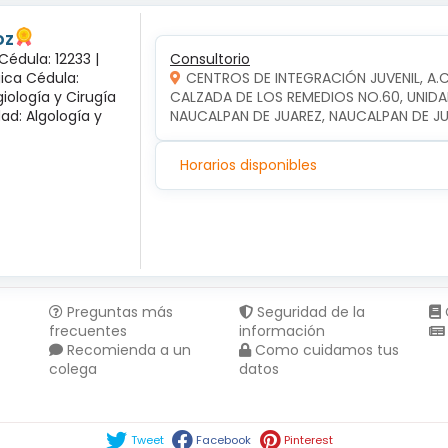
oz
Cédula: 12233 |
Consultorio
gica Cédula:
CENTROS DE INTEGRACIÓN JUVENIL, A.
iología y Cirugía
CALZADA DE LOS REMEDIOS NO.60, UNIDA
dad: Algología y
NAUCALPAN DE JUAREZ, NAUCALPAN DE J
Horarios disponibles
Preguntas más
Seguridad de la
frecuentes
información
Recomienda a un
Como cuidamos tus
colega
datos
Compartir en :
Tweet
Facebook
Pinterest