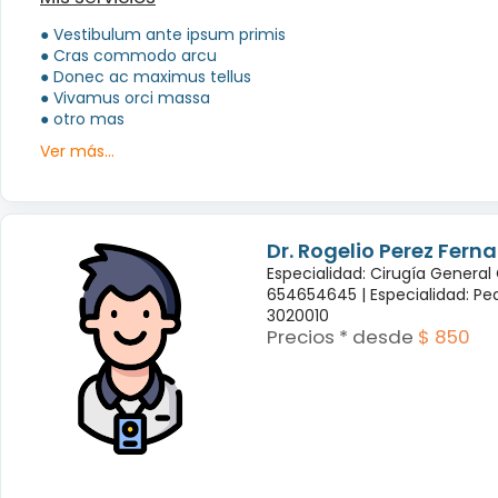
● Vestibulum ante ipsum primis
● Cras commodo arcu
● Donec ac maximus tellus
● Vivamus orci massa
● otro mas
Ver más...
Dr. Rogelio Perez Fern
Especialidad: Cirugía General
654654645 |
Especialidad: Pe
3020010
Precios * desde
$ 850