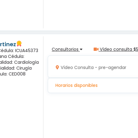
rtinez
Consultorios
Vídeo consulta $
 Cédula: ICUA45373
ana Cédula:
alidad: Cardiología
Vídeo Consulta - pre-agendar
ialidad: Cirugía
ula: CED008
Horarios disponibles