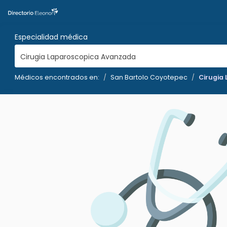
Especialidad médica
Cirugia Laparoscopica Avanzada
Médicos encontrados en:
San Bartolo Coyotepec
Cirugia