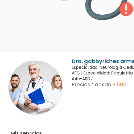
Dra. gabbyriches arme
Especialidad: Neurología Céd
AFG |
Especialidad: Psiquiatrí
A45-ASD2
Precios * desde
$ 500
Mis servicios