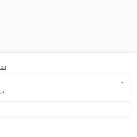
600
UE.