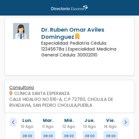
Dr. Ruben Omar Aviles
Dominguez
Especialidad: Pediatría Cédula:
12345678a |
Especialidad: Medicina
General Cédula: 30002010
Consultorio
CLÍNICA SANTA ESPERANZA
CALLE HIDALGO NO.516-A, C.P.72760, CHOLULA DE 
RIVADAVIA, SAN PEDRO CHOLULA,PUEBLA
Lun.
Mar.
Mié.
Jue.
Vie.
10 Ago.
11 Ago.
12 Ago.
13 Ago.
14 Ago.
08:00
08:00
08:00
08:00
08:00