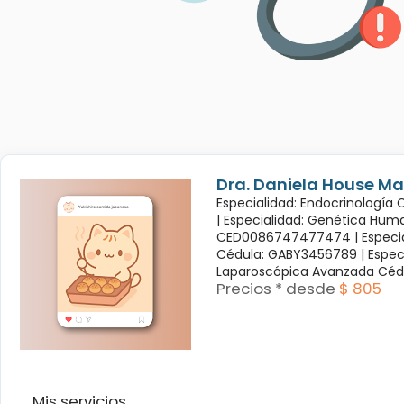
Dra. Daniela House Ma
Especialidad: Endocrinología
|
Especialidad: Genética Hum
CED0086747477474 |
Especi
Cédula: GABY3456789 |
Espec
Laparoscópica Avanzada Céd
Precios * desde
$ 805
Mis servicios