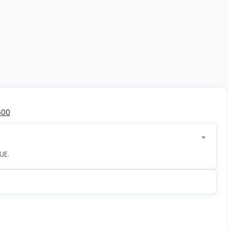
600
UE.