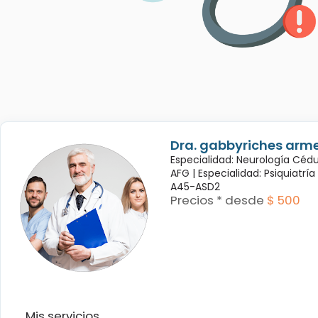
Dra. gabbyriches arme
Especialidad: Neurología Céd
AFG |
Especialidad: Psiquiatrí
A45-ASD2
Precios * desde
$ 500
Mis servicios