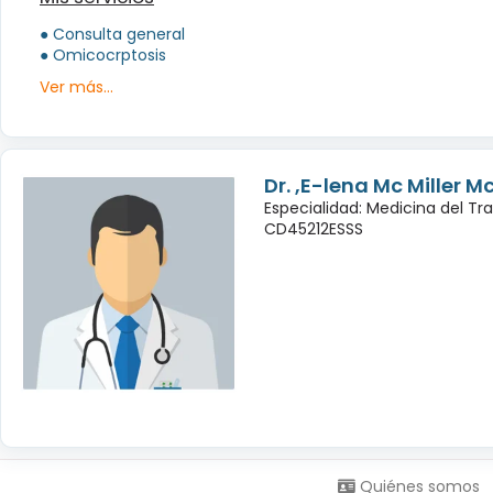
● Consulta general
● Omicocrptosis
Ver más...
Dr. ,E-lena Mc Miller M
Especialidad: Medicina del Tr
CD45212ESSS
Síguenos en:
Quiénes somos