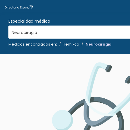
Especialidad médica
Neurocirugia
Médicos encontrados en:
Temixco
Neurocirugia