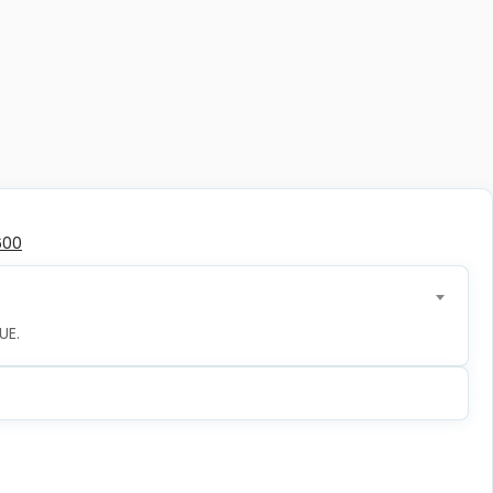
600
UE.