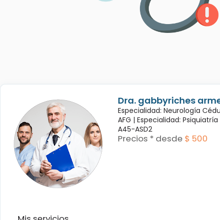
Dra. gabbyriches arme
Especialidad: Neurología Céd
AFG |
Especialidad: Psiquiatrí
A45-ASD2
Precios * desde
$ 500
Mis servicios