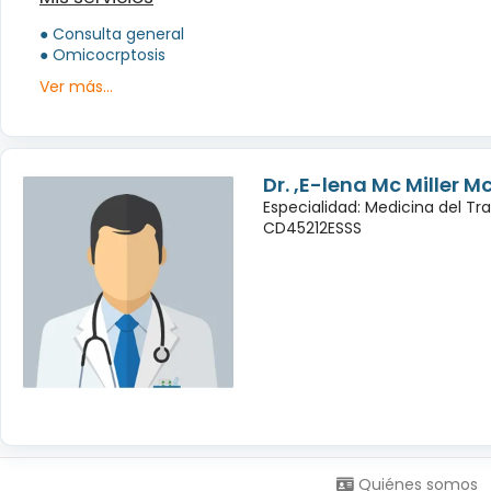
● Consulta general
● Omicocrptosis
Ver más...
Dr. ,E-lena Mc Miller M
Especialidad: Medicina del Tr
CD45212ESSS
Síguenos en:
Quiénes somos